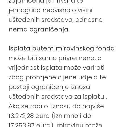
zajamčena je i
fiksna
te
jemoguća neovisno o visini
ušteđenih sredstava, odnosno
nema ograničenja.
Isplata putem mirovinskog fonda
može biti samo privremena, a
vrijednost isplata može varirati
zbog promjene cijene udjela te
postoji ograničenje iznosa
ušteđenih sredstava za isplatu .
Ako se radi o iznosu do najviše
13.272,28 eura (iznimno i do
17.253,97 eura), mirovinu može