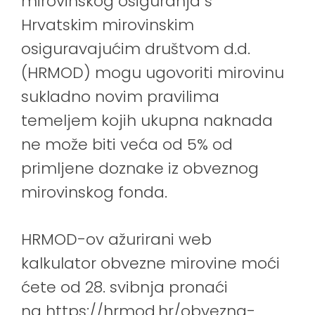
mirovinskog osiguranja s
Hrvatskim mirovinskim
osiguravajućim društvom d.d.
(HRMOD) mogu ugovoriti mirovinu
sukladno novim pravilima
temeljem kojih ukupna naknada
ne može biti veća od 5% od
primljene doznake iz obveznog
mirovinskog fonda.
HRMOD-ov ažurirani web
kalkulator obvezne mirovine moći
ćete od 28. svibnja pronaći
na
https://hrmod.hr/obvezna-