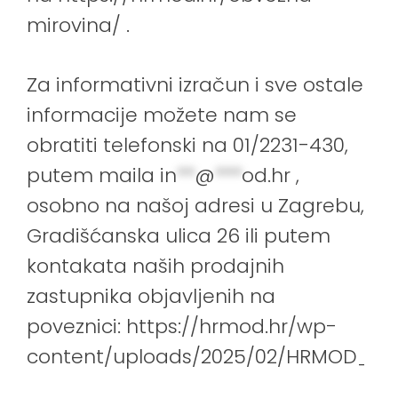
mirovina/
.
Za informativni izračun i sve ostale
informacije možete nam se
obratiti telefonski na 01/2231-430,
putem maila
in
**
@
***
od.hr
,
osobno na našoj adresi u Zagrebu,
Gradišćanska ulica 26 ili putem
kontakata naših prodajnih
zastupnika objavljenih na
poveznici:
https://hrmod.hr/wp-
content/uploads/2025/02/HRMOD_pop