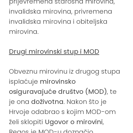
prijevremena starosna mirovina,
invalidska mirovina, privremena
invalidska mirovina i obiteljska
mirovina.
Drugi mirovinski stup i MOD
Obveznu mirovinu iz drugog stupa
isplaćuje
mirovinsko
osiguravajuće društvo (MOD)
, te
je ona
doživotna
. Nakon što je
Hrvoje odabrao s kojim MOD-om
želi sklopiti
Ugovor o mirovini
,
Regos je MOD-u doznačio