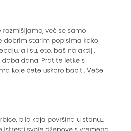
 ne razmišljamo, već se samo
 se dobrim starim popisima kako
ju, ali su, eto, baš na akciji.
te doba dana. Pratite letke s
ima koje ćete uskoro baciti. Veće
rbice, bilo koja površina u stanu…
te istresti svoje džepove s vremena