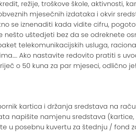
edit, režije, troškove škole, aktivnosti, ka
obveznih mjesečnih izdataka i okvir sred
atno se iznenaditi kada vidite cifru, pogo
nešto uštedjeti bez da se odreknete osn
i paket telekomunikacijskih usluga, racio
ma…. Ako nastavite redovito pratiti s uv
e riječ o 50 kuna za par mjeseci, odlično je
pobornik kartica i držanja sredstava na raču
ta napišite namjenu sredstava (kartice, š
te u posebnu kuvertu za štednju / fond z