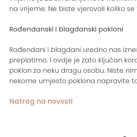
na vrijeme. Ne biste vjerovali koliko s
Rođendanski i blagdanski pokloni
Rođendani i blagdani uredno nas izn
preplatimo. I ovdje je zato ključan kora
poklon za neku dragu osobu. Niste nima
nekome umjesto poklona napravite tort
Natrag na novosti