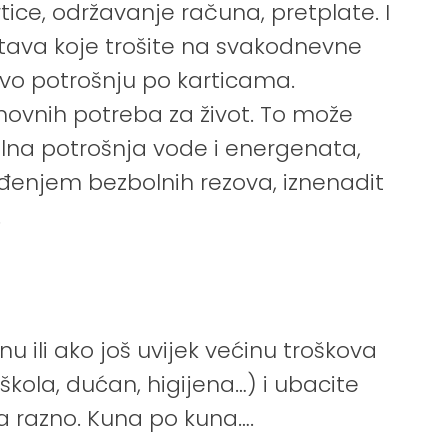
rtice, održavanje računa, pretplate. I
stava koje trošite na svakodnevne
tovo potrošnju po karticama.
ovnih potreba za život. To može
nalna potrošnja vode i energenata,
ođenjem bezbolnih rezova, iznenadit
!
nu ili ako još uvijek većinu troškova
kola, dućan, higijena…) i ubacite
a razno. Kuna po kuna….