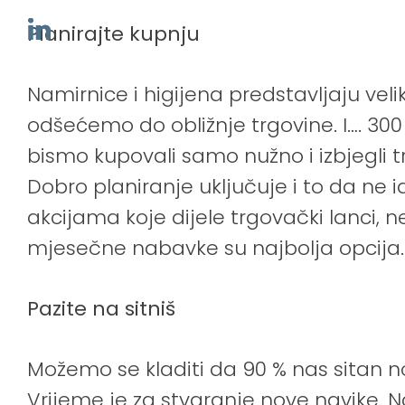
Planirajte kupnju
Namirnice i higijena predstavljaju vel
odšećemo do obližnje trgovine. I…. 30
bismo kupovali samo nužno i izbjegli tr
Dobro planiranje uključuje i to da ne id
akcijama koje dijele trgovački lanci, 
mjesečne nabavke su najbolja opcija.
Pazite na sitniš
Možemo se kladiti da 90 % nas sitan no
Vrijeme je za stvaranje nove navike. Na