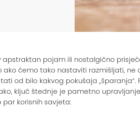
apstraktan pojam ili nostalgično prisj
o ako ćemo tako nastaviti razmišljati, n
ati od bilo kakvog pokušaja „šparanja“
ako, ključ štednje je pametno upravljanje
 par korisnih savjeta: