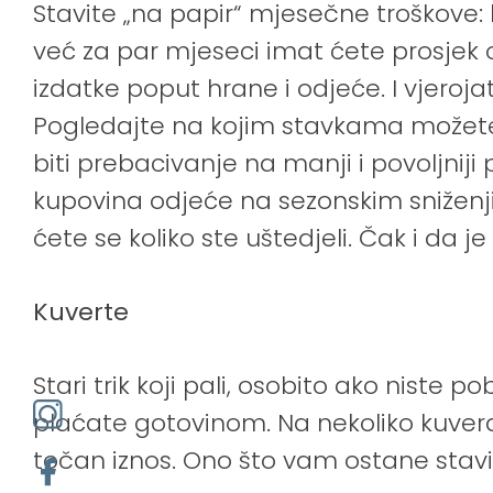
Stavite „na papir“ mjesečne troškove: kr
već za par mjeseci imat ćete prosjek 
izdatke poput hrane i odjeće. I vjeroj
Pogledajte na kojim stavkama možete 
biti prebacivanje na manji i povoljnij
kupovina odjeće na sezonskim sniženji
ćete se koliko ste uštedjeli. Čak i da j
Kuverte
Stari trik koji pali, osobito ako niste 
plaćate gotovinom. Na nekoliko kuvera
točan iznos. Ono što vam ostane stavi