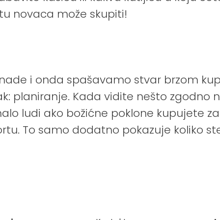
e tu novaca može skupiti!
enade i onda spašavamo stvar brzom kupo
k: planiranje. Kada vidite nešto zgodno na 
lo ludi ako božićne poklone kupujete za vr
u. To samo dodatno pokazuje koliko ste p