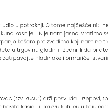
ik udio u potrošnji. O tome najčešće niti
0 kuna kasnije…. Nije nam jasno. Vratimo
panje košare proizvodima koji nam ne treba
ete u trgovinu gladni ili žedni ili da bira
ne zatrpavajte hladnjake i ormariće stvar
vac (tzv. kusur) drži posvuda. Džepovi, to
bavite kasicu ili kakvu kutijicu u koju će